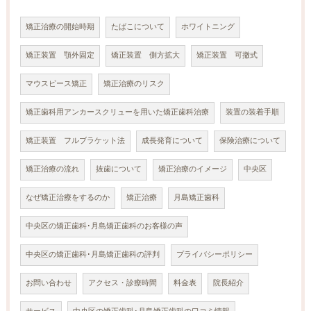
矯正治療の開始時期
たばこについて
ホワイトニング
矯正装置 顎外固定
矯正装置 側方拡大
矯正装置 可撤式
マウスピース矯正
矯正治療のリスク
矯正歯科用アンカースクリューを用いた矯正歯科治療
装置の装着手順
矯正装置 フルブラケット法
成長発育について
保険治療について
矯正治療の流れ
抜歯について
矯正治療のイメージ
中央区
なぜ矯正治療をするのか
矯正治療
月島矯正歯科
中央区の矯正歯科･月島矯正歯科のお客様の声
中央区の矯正歯科･月島矯正歯科の評判
プライバシーポリシー
お問い合わせ
アクセス・診療時間
料金表
院長紹介