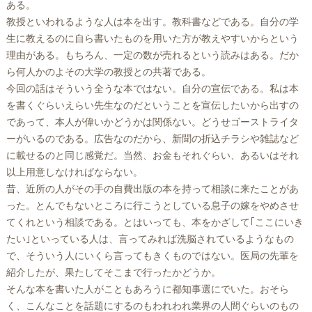
ある。
教授といわれるような人は本を出す。教科書などである。自分の学
生に教えるのに自ら書いたものを用いた方が教えやすいからという
理由がある。もちろん、一定の数が売れるという読みはある。だか
ら何人かのよその大学の教授との共著である。
今回の話はそういう全うな本ではない。自分の宣伝である。私は本
を書くぐらいえらい先生なのだということを宣伝したいから出すの
であって、本人が偉いかどうかは関係ない。どうせゴーストライタ
ーがいるのである。広告なのだから、新聞の折込チラシや雑誌など
に載せるのと同じ感覚だ。当然、お金もそれぐらい、あるいはそれ
以上用意しなければならない。
昔、近所の人がその手の自費出版の本を持って相談に来たことがあ
った。とんでもないところに行こうとしている息子の嫁をやめさせ
てくれという相談である。とはいっても、本をかざして｢ここにいき
たい｣といっている人は、言ってみれば洗脳されているようなもの
で、そういう人にいくら言ってもきくものではない。医局の先輩を
紹介したが、果たしてそこまで行ったかどうか。
そんな本を書いた人がこともあろうに都知事選にでいた。おそら
く、こんなことを話題にするのもわれわれ業界の人間ぐらいのもの