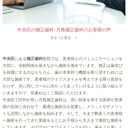
中央区の矯正歯科･月島矯正歯科のお客様の声
をもっと見る ＞
中央区
にある
矯正歯科
医院では、患者様とのコミュニケーションを
大切に、信頼関係を築きながら施術を進めています。矯正は歯並び
を綺麗にするのはもちろん、歯が本来持つ機能を取り戻すためには
大切な施術です。患者様のライフスタイルを考えできる限り負担を
かけず、共に同じゴールに向かって走っていけるように取り組んで
いきますので、気兼ねなくご相談いただけます。
中央区
で評判が良い月島
矯正歯科
は、高い技術を有する医師が患者
様の症状に合わせて、最適な施術法を提案し、メリットやデメリッ
トも説明しながら施術を始めます。そして、今まで数多くの患者様
へ施術を行ってきた実績をもとにお子様から大人まで適切な施術を
していきます。そのほかにホワイトニングも行い、歯をより美しく