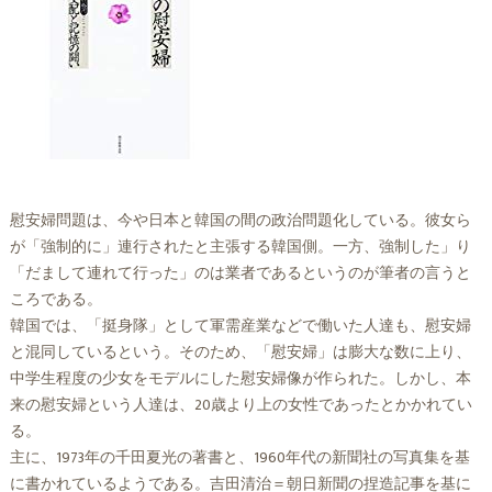
慰安婦問題は、今や日本と韓国の間の政治問題化している。彼女ら
が「強制的に」連行されたと主張する韓国側。一方、強制した」り
「だまして連れて行った」のは業者であるというのが筆者の言うと
ころである。
韓国では、「挺身隊」として軍需産業などで働いた人達も、慰安婦
と混同しているという。そのため、「慰安婦」は膨大な数に上り、
中学生程度の少女をモデルにした慰安婦像が作られた。しかし、本
来の慰安婦という人達は、20歳より上の女性であったとかかれてい
る。
主に、1973年の千田夏光の著書と、1960年代の新聞社の写真集を基
に書かれているようである。吉田清治＝朝日新聞の捏造記事を基に