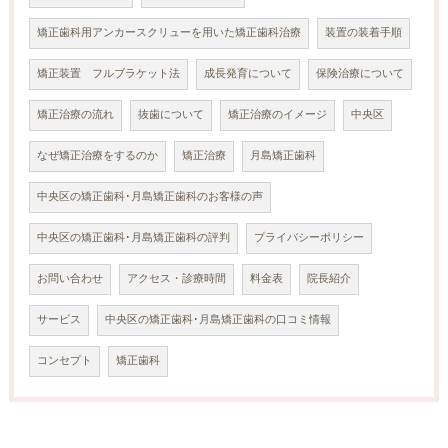
矯正歯科用アンカースクリューを用いた矯正歯科治療
装置の装着手順
矯正装置 フルブラケット法
成長発育について
保険治療について
矯正治療の流れ
抜歯について
矯正治療のイメージ
中央区
なぜ矯正治療をするのか
矯正治療
月島矯正歯科
中央区の矯正歯科･月島矯正歯科のお客様の声
中央区の矯正歯科･月島矯正歯科の評判
プライバシーポリシー
お問い合わせ
アクセス・診療時間
料金表
院長紹介
サービス
中央区の矯正歯科･月島矯正歯科の口コミ情報
コンセプト
矯正歯科