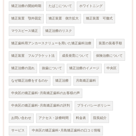
矯正治療の開始時期
たばこについて
ホワイトニング
矯正装置 顎外固定
矯正装置 側方拡大
矯正装置 可撤式
マウスピース矯正
矯正治療のリスク
矯正歯科用アンカースクリューを用いた矯正歯科治療
装置の装着手順
矯正装置 フルブラケット法
成長発育について
保険治療について
矯正治療の流れ
抜歯について
矯正治療のイメージ
中央区
なぜ矯正治療をするのか
矯正治療
月島矯正歯科
中央区の矯正歯科･月島矯正歯科のお客様の声
中央区の矯正歯科･月島矯正歯科の評判
プライバシーポリシー
お問い合わせ
アクセス・診療時間
料金表
院長紹介
サービス
中央区の矯正歯科･月島矯正歯科の口コミ情報