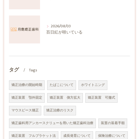
2026/08/03
百日紅が咲いている
タグ
Tags
矯正治療の開始時期
たばこについて
ホワイトニング
矯正装置 顎外固定
矯正装置 側方拡大
矯正装置 可撤式
マウスピース矯正
矯正治療のリスク
矯正歯科用アンカースクリューを用いた矯正歯科治療
装置の装着手順
矯正装置 フルブラケット法
成長発育について
保険治療について