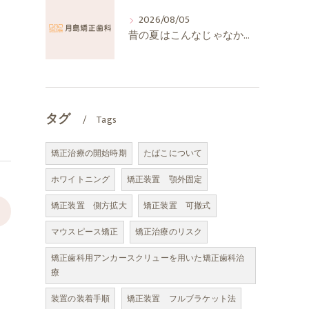
2026/08/05
昔の夏はこんなじゃなかったか
タグ
Tags
矯正治療の開始時期
たばこについて
ホワイトニング
矯正装置 顎外固定
矯正装置 側方拡大
矯正装置 可撤式
>
マウスピース矯正
矯正治療のリスク
矯正歯科用アンカースクリューを用いた矯正歯科治
療
装置の装着手順
矯正装置 フルブラケット法