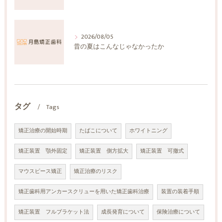
2026/08/05
昔の夏はこんなじゃなかったか
タグ
Tags
矯正治療の開始時期
たばこについて
ホワイトニング
矯正装置 顎外固定
矯正装置 側方拡大
矯正装置 可撤式
マウスピース矯正
矯正治療のリスク
矯正歯科用アンカースクリューを用いた矯正歯科治療
装置の装着手順
矯正装置 フルブラケット法
成長発育について
保険治療について