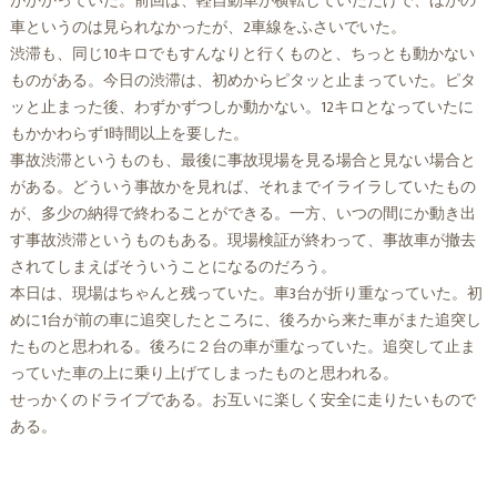
がかかっていた。前回は、軽自動車が横転していただけで、ほかの
車というのは見られなかったが、2車線をふさいでいた。
渋滞も、同じ10キロでもすんなりと行くものと、ちっとも動かない
ものがある。今日の渋滞は、初めからピタッと止まっていた。ピタ
ッと止まった後、わずかずつしか動かない。12キロとなっていたに
もかかわらず1時間以上を要した。
事故渋滞というものも、最後に事故現場を見る場合と見ない場合と
がある。どういう事故かを見れば、それまでイライラしていたもの
が、多少の納得で終わることができる。一方、いつの間にか動き出
す事故渋滞というものもある。現場検証が終わって、事故車が撤去
されてしまえばそういうことになるのだろう。
本日は、現場はちゃんと残っていた。車3台が折り重なっていた。初
めに1台が前の車に追突したところに、後ろから来た車がまた追突し
たものと思われる。後ろに２台の車が重なっていた。追突して止ま
っていた車の上に乗り上げてしまったものと思われる。
せっかくのドライブである。お互いに楽しく安全に走りたいもので
ある。