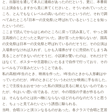
と、出版社を通して本人に連絡があったのだという。更に、本番前
に上演会をしますから見に来てくださいと。そういわれていったと
ころ、とんでもなくレベルの高いものだったというのだ。それで調
べてみたところ｢日本一の文化祭｣と呼ばれているということを知っ
たというのだ。
ここまで読んでからはじめのところに戻って読み直して、やっと国
立高校のことだったと気がついた。誰が言ったか知らないが、国高
の文化祭は日本一の文化祭と呼ばれているのだそうだ。その公演は
入場券がなければ入れず、しかも入場券がすぐに売切れてしまう為
見ることができないのだそうだ。小説家が驚いたのは、それだけで
はなくて、ポスターや主題歌にいたるまで自作で行っており、その
レベルもプロ並みだということである。
私の高校3年生のとき、映画を作った。1年生のときから人形劇はや
っていたのだが、3年のときにどういうわけだか映画に手を出した。
そこで主役をおおせつかった私の演技は見るに耐えないものであっ
たが、今はいい思い出である。だが、今の現役の子達が作るもの
は、そんなものとは比べ物にならないほどのものなのだろうと思う
と、ちょっと見てみたいという誘惑に駆られる。
当時、合唱コンと演コンなるものがあった。各クラスで合唱と芝居