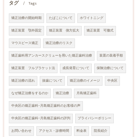
タグ
Tags
矯正治療の開始時期
たばこについて
ホワイトニング
矯正装置 顎外固定
矯正装置 側方拡大
矯正装置 可撤式
マウスピース矯正
矯正治療のリスク
矯正歯科用アンカースクリューを用いた矯正歯科治療
装置の装着手順
矯正装置 フルブラケット法
成長発育について
保険治療について
矯正治療の流れ
抜歯について
矯正治療のイメージ
中央区
なぜ矯正治療をするのか
矯正治療
月島矯正歯科
中央区の矯正歯科･月島矯正歯科のお客様の声
中央区の矯正歯科･月島矯正歯科の評判
プライバシーポリシー
お問い合わせ
アクセス・診療時間
料金表
院長紹介