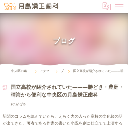
ブログ
中央区の矯正歯科は月島矯正歯科
アクセス・診療時間
ブログ
国立高校が紹介されていた―――勝どき・豊洲・晴海から便利な中央区の月島矯正歯科
国立高校が紹介されていた―――勝どき・豊洲・
晴海から便利な中央区の月島矯正歯科
2015/10/16
新聞のコラムを読んでいたら、えらく力の入った高校の文化祭の話
が出てきた。著者である作家の書いた小説を劇に仕立てて上演する