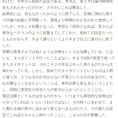
わけだ。今年から始めた設定である。本当は、第２大臼歯の鋏状咬
合も入れたかったのだが、さすがにこれは断念した。
結果的には、何もなかったかのように終了した。舌側に倒れた第２
小臼歯の結紮に手間取って、普段より時間がかかるのかと危惧して
いたが、それこそ杞憂となった。実習も７回目となれば、皆さんは
相当なベテランのように結紮までしてくれた。初めての設定だった
にもかかわらず、今まで通りというより今まで以上に速やかに終了
した。
実際の患者さんでは似たような症例をいくらも治療している。とは
いえ、タイポドントで行ったことはない。今まで6回の実習で使って
きたタイポドントは、それこそ２０年以上やった来たものだから大
体わかっている。しかし、初めてのタイポドントというものは人間
と違う分、どうなるのか分からない不安というものがあるのだ。そ
れが難なくこなせたということは、来年以降も使えるということだ
し、同時に実習生の先生たちの実力が上がったということだ。
矯正治療というものは生ものだから、いつまでも典型的な症例ばか
りやっていればいいというわけではない。その時々に合わせて、ま
た教わる側の実力に合わせて変えるべきものだろう。その新たな設
定でこれほどちゃんと終わったことに、こちらの方が興奮した。