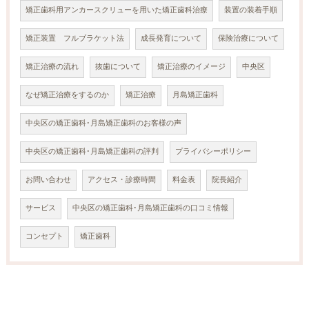
矯正歯科用アンカースクリューを用いた矯正歯科治療
装置の装着手順
矯正装置 フルブラケット法
成長発育について
保険治療について
矯正治療の流れ
抜歯について
矯正治療のイメージ
中央区
なぜ矯正治療をするのか
矯正治療
月島矯正歯科
中央区の矯正歯科･月島矯正歯科のお客様の声
中央区の矯正歯科･月島矯正歯科の評判
プライバシーポリシー
お問い合わせ
アクセス・診療時間
料金表
院長紹介
サービス
中央区の矯正歯科･月島矯正歯科の口コミ情報
コンセプト
矯正歯科