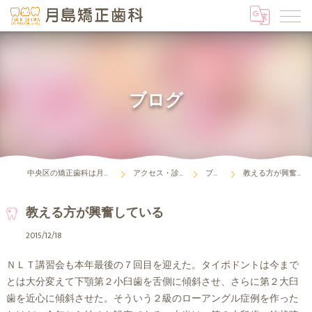
ブログ
中央区の矯正歯科は月島矯正歯科
アクセス・診療時間
ブログ
教える方が興奮している
教える方が興奮している
2015/12/18
ＮＬＴ講習会も本年最後の７回目を迎えた。タイポドントは今まで
とは大分変えて下顎第２小臼歯を舌側に傾斜させ、さらに第２大臼
歯を近心に傾斜させた。そういう２級のローアングル症例を作った