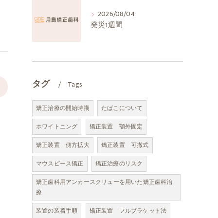
2026/08/04
発災1週間
タグ
Tags
>
矯正治療の開始時期
たばこについて
ホワイトニング
矯正装置 顎外固定
矯正装置 側方拡大
矯正装置 可撤式
マウスピース矯正
矯正治療のリスク
矯正歯科用アンカースクリューを用いた矯正歯科治
療
装置の装着手順
矯正装置 フルブラケット法