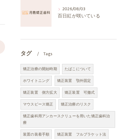
2026/08/03
百日紅が咲いている
>
タグ
Tags
矯正治療の開始時期
たばこについて
ホワイトニング
矯正装置 顎外固定
矯正装置 側方拡大
矯正装置 可撤式
マウスピース矯正
矯正治療のリスク
矯正歯科用アンカースクリューを用いた矯正歯科治
療
装置の装着手順
矯正装置 フルブラケット法