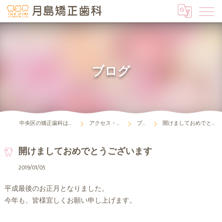
ブログ
中央区の矯正歯科は月島矯正歯科
アクセス・診療時間
ブログ
開けましておめでとうございます
開けましておめでとうございます
2019/01/05
平成最後のお正月となりました。
今年も、皆様宜しくお願い申し上げます。