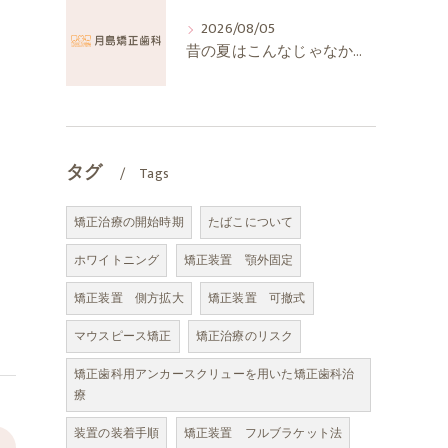
2026/08/05
昔の夏はこんなじゃなかったか
タグ
Tags
矯正治療の開始時期
たばこについて
ホワイトニング
矯正装置 顎外固定
矯正装置 側方拡大
矯正装置 可撤式
マウスピース矯正
矯正治療のリスク
矯正歯科用アンカースクリューを用いた矯正歯科治
療
装置の装着手順
矯正装置 フルブラケット法