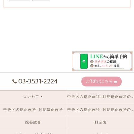
03-3531-2224
ご予約はこちら
コンセプト
中央区の矯正歯科･月島矯正歯科の口コミ情報
中央区の矯正歯科･月島矯正歯科
中央区の矯正歯科･月島矯正歯科のお客様の声
院長紹介
料金表