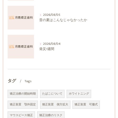
2026/08/05
昔の夏はこんなじゃなかったか
2026/08/04
発災1週間
タグ
Tags
矯正治療の開始時期
たばこについて
ホワイトニング
矯正装置 顎外固定
矯正装置 側方拡大
矯正装置 可撤式
マウスピース矯正
矯正治療のリスク