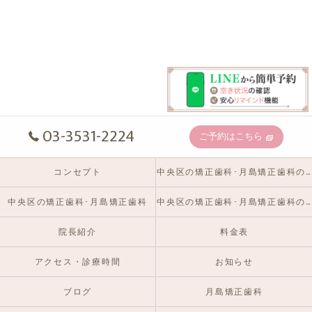
03-3531-2224
ご予約はこちら
コンセプト
中央区の矯正歯科･月島矯正歯科の口コミ情報
中央区の矯正歯科･月島矯正歯科
中央区の矯正歯科･月島矯正歯科のお客様の声
院長紹介
料金表
アクセス・診療時間
お知らせ
ブログ
月島矯正歯科