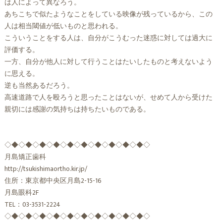
は人によって異なろう。
あちこちで似たようなことをしている映像が残っているから、この
人は相当閾値が低いものと思われる。
こういうことをする人は、自分がこうむった迷惑に対しては過大に
評価する。
一方、自分が他人に対して行うことはたいしたものと考えないよう
に思える。
逆も当然あるだろう。
高速道路で人を殴ろうと思ったことはないが、せめて人から受けた
親切には感謝の気持ちは持ちたいものである。
◇◆◇◆◇◆◇◆◇◆◇◆◇◆◇◆◇◆◇◆◇
月島矯正歯科
http://tsukishimaortho.kir.jp/
住所：東京都中央区月島2-15-16
月島眼科2F
TEL：03-3531-2224
◇◆◇◆◇◆◇◆◇◆◇◆◇◆◇◆◇◆◇◆◇