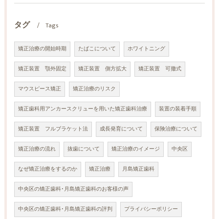
タグ
Tags
矯正治療の開始時期
たばこについて
ホワイトニング
矯正装置 顎外固定
矯正装置 側方拡大
矯正装置 可撤式
マウスピース矯正
矯正治療のリスク
矯正歯科用アンカースクリューを用いた矯正歯科治療
装置の装着手順
矯正装置 フルブラケット法
成長発育について
保険治療について
矯正治療の流れ
抜歯について
矯正治療のイメージ
中央区
なぜ矯正治療をするのか
矯正治療
月島矯正歯科
中央区の矯正歯科･月島矯正歯科のお客様の声
中央区の矯正歯科･月島矯正歯科の評判
プライバシーポリシー