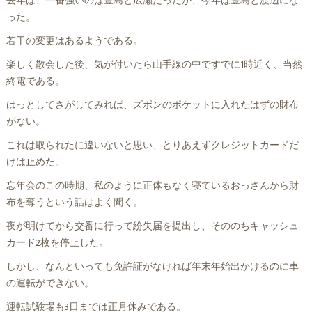
去年は、一番強いのは豊島と広瀬だったが、今年は豊島と渡辺にな
った。
若干の変更はあるようである。
楽しく散会した後、気が付いたら山手線の中ですでに1時近く、当然
終電である。
はっとしてさがしてみれば、ズボンのポケットに入れたはずの財布
がない。
これは取られたに違いないと思い、とりあえずクレジットカードだ
けは止めた。
忘年会のこの時期、私のように正体もなく寝ているおっさんから財
布を奪うという話はよく聞く。
夜が明けてから交番に行って紛失届を提出し、そののちキャッシュ
カード2枚を停止した。
しかし、なんといっても免許証がなければ年末年始出かけるのに車
の運転ができない。
運転試験場も3日までは正月休みである。