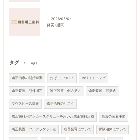
2026/08/04
発災1週間
タグ
Tags
矯正治療の開始時期
たばこについて
ホワイトニング
矯正装置 顎外固定
矯正装置 側方拡大
矯正装置 可撤式
マウスピース矯正
矯正治療のリスク
矯正歯科用アンカースクリューを用いた矯正歯科治療
装置の装着手順
矯正装置 フルブラケット法
成長発育について
保険治療について