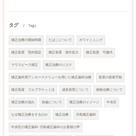
タグ
Tags
矯正治療の開始時期
たばこについて
ホワイトニング
矯正装置 顎外固定
矯正装置 側方拡大
矯正装置 可撤式
マウスピース矯正
矯正治療のリスク
矯正歯科用アンカースクリューを用いた矯正歯科治療
装置の装着手順
矯正装置 フルブラケット法
成長発育について
保険治療について
矯正治療の流れ
抜歯について
矯正治療のイメージ
中央区
なぜ矯正治療をするのか
矯正治療
月島矯正歯科
中央区の矯正歯科･月島矯正歯科のお客様の声