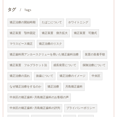
タグ
Tags
矯正治療の開始時期
たばこについて
ホワイトニング
矯正装置 顎外固定
矯正装置 側方拡大
矯正装置 可撤式
マウスピース矯正
矯正治療のリスク
矯正歯科用アンカースクリューを用いた矯正歯科治療
装置の装着手順
矯正装置 フルブラケット法
成長発育について
保険治療について
矯正治療の流れ
抜歯について
矯正治療のイメージ
中央区
なぜ矯正治療をするのか
矯正治療
月島矯正歯科
中央区の矯正歯科･月島矯正歯科のお客様の声
中央区の矯正歯科･月島矯正歯科の評判
プライバシーポリシー