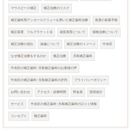
マウスピース矯正
矯正治療のリスク
矯正歯科用アンカースクリューを用いた矯正歯科治療
装置の装着手順
矯正装置 フルブラケット法
成長発育について
保険治療について
矯正治療の流れ
抜歯について
矯正治療のイメージ
中央区
なぜ矯正治療をするのか
矯正治療
月島矯正歯科
中央区の矯正歯科･月島矯正歯科のお客様の声
中央区の矯正歯科･月島矯正歯科の評判
プライバシーポリシー
お問い合わせ
アクセス・診療時間
料金表
院長紹介
サービス
中央区の矯正歯科･月島矯正歯科の口コミ情報
コンセプト
矯正歯科