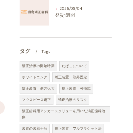
な
2026/08/04
発災1週間
タグ
Tags
矯正治療の開始時期
たばこについて
ホワイトニング
矯正装置 顎外固定
矯正装置 側方拡大
矯正装置 可撤式
マウスピース矯正
矯正治療のリスク
>
矯正歯科用アンカースクリューを用いた矯正歯科治
療
装置の装着手順
矯正装置 フルブラケット法