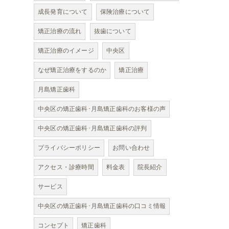
成長発育について
保険治療について
矯正治療の流れ
抜歯について
矯正治療のイメージ
中央区
なぜ矯正治療をするのか
矯正治療
月島矯正歯科
中央区の矯正歯科･月島矯正歯科のお客様の声
中央区の矯正歯科･月島矯正歯科の評判
プライバシーポリシー
お問い合わせ
アクセス・診療時間
料金表
院長紹介
サービス
中央区の矯正歯科･月島矯正歯科の口コミ情報
コンセプト
矯正歯科