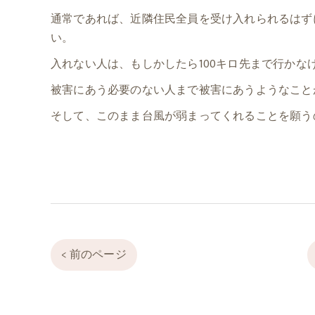
通常であれば、近隣住民全員を受け入れられるはず
い。
入れない人は、もしかしたら100キロ先まで行かな
被害にあう必要のない人まで被害にあうようなこと
そして、このまま台風が弱まってくれることを願う
< 前のページ