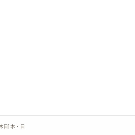
[定休日] 木・日