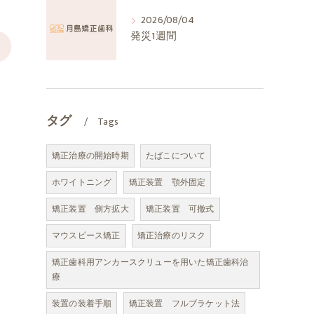
2026/08/04
発災1週間
>
タグ
Tags
矯正治療の開始時期
たばこについて
ホワイトニング
矯正装置 顎外固定
矯正装置 側方拡大
矯正装置 可撤式
マウスピース矯正
矯正治療のリスク
矯正歯科用アンカースクリューを用いた矯正歯科治
療
装置の装着手順
矯正装置 フルブラケット法