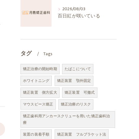
う
2026/08/03
百日紅が咲いている
な
タグ
Tags
矯正治療の開始時期
たばこについて
ホワイトニング
矯正装置 顎外固定
矯正装置 側方拡大
矯正装置 可撤式
マウスピース矯正
矯正治療のリスク
矯正歯科用アンカースクリューを用いた矯正歯科治
療
>
装置の装着手順
矯正装置 フルブラケット法