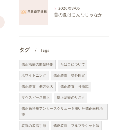
2026/08/05
昔の夏はこんなじゃなかったか
>
タグ
Tags
矯正治療の開始時期
たばこについて
ホワイトニング
矯正装置 顎外固定
矯正装置 側方拡大
矯正装置 可撤式
マウスピース矯正
矯正治療のリスク
矯正歯科用アンカースクリューを用いた矯正歯科治
療
装置の装着手順
矯正装置 フルブラケット法