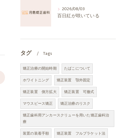
2026/08/03
百日紅が咲いている
タグ
Tags
矯正治療の開始時期
たばこについて
>
ホワイトニング
矯正装置 顎外固定
矯正装置 側方拡大
矯正装置 可撤式
マウスピース矯正
矯正治療のリスク
矯正歯科用アンカースクリューを用いた矯正歯科治
療
装置の装着手順
矯正装置 フルブラケット法