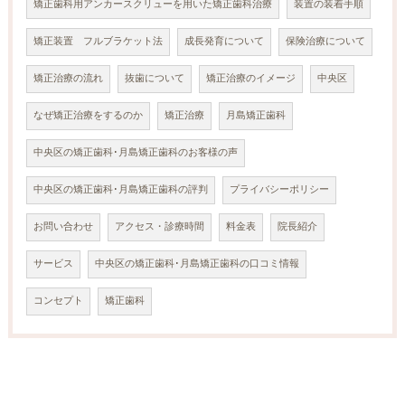
矯正歯科用アンカースクリューを用いた矯正歯科治療
装置の装着手順
矯正装置 フルブラケット法
成長発育について
保険治療について
矯正治療の流れ
抜歯について
矯正治療のイメージ
中央区
なぜ矯正治療をするのか
矯正治療
月島矯正歯科
中央区の矯正歯科･月島矯正歯科のお客様の声
中央区の矯正歯科･月島矯正歯科の評判
プライバシーポリシー
お問い合わせ
アクセス・診療時間
料金表
院長紹介
サービス
中央区の矯正歯科･月島矯正歯科の口コミ情報
コンセプト
矯正歯科