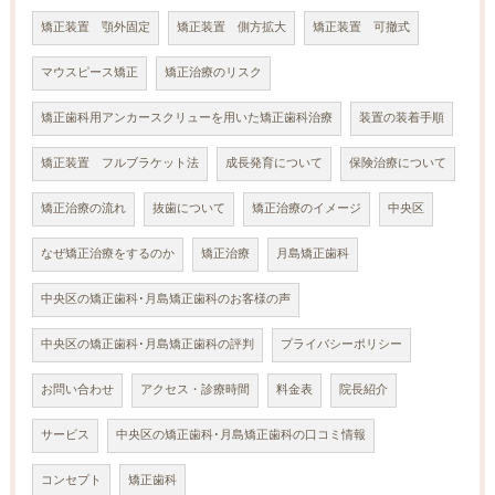
矯正装置 顎外固定
矯正装置 側方拡大
矯正装置 可撤式
マウスピース矯正
矯正治療のリスク
矯正歯科用アンカースクリューを用いた矯正歯科治療
装置の装着手順
矯正装置 フルブラケット法
成長発育について
保険治療について
矯正治療の流れ
抜歯について
矯正治療のイメージ
中央区
なぜ矯正治療をするのか
矯正治療
月島矯正歯科
中央区の矯正歯科･月島矯正歯科のお客様の声
中央区の矯正歯科･月島矯正歯科の評判
プライバシーポリシー
お問い合わせ
アクセス・診療時間
料金表
院長紹介
サービス
中央区の矯正歯科･月島矯正歯科の口コミ情報
コンセプト
矯正歯科