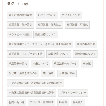
タグ
Tags
矯正治療の開始時期
たばこについて
ホワイトニング
矯正装置 顎外固定
矯正装置 側方拡大
矯正装置 可撤式
マウスピース矯正
矯正治療のリスク
矯正歯科用アンカースクリューを用いた矯正歯科治療
装置の装着手順
矯正装置 フルブラケット法
成長発育について
保険治療について
矯正治療の流れ
抜歯について
矯正治療のイメージ
中央区
なぜ矯正治療をするのか
矯正治療
月島矯正歯科
中央区の矯正歯科･月島矯正歯科のお客様の声
中央区の矯正歯科･月島矯正歯科の評判
プライバシーポリシー
お問い合わせ
アクセス・診療時間
料金表
院長紹介