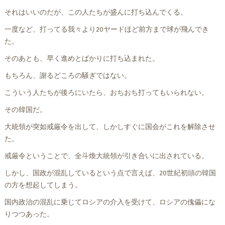
それはいいのだが、この人たちが盛んに打ち込んでくる。
一度など、打ってる我々より20ヤードほど前方まで球が飛んでき
た。
そのあとも、早く進めとばかりに打ち込まれた。
もちろん、謝るどころの騒ぎではない。
こういう人たちが後ろにいたら、おちおち打ってもいられない。
その韓国だ。
大統領が突如戒厳令を出して、しかしすぐに国会がこれを解除させ
た。
戒厳令ということで、全斗煥大統領が引き合いに出されている。
しかし、国政が混乱しているという点で言えば、20世紀初頭の韓国
の方を想起してしまう。
国内政治の混乱に乗じてロシアの介入を受けて、ロシアの傀儡にな
りつつあった。