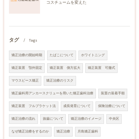
コスチュームを変えた
タグ
Tags
矯正治療の開始時期
たばこについて
ホワイトニング
矯正装置 顎外固定
矯正装置 側方拡大
矯正装置 可撤式
マウスピース矯正
矯正治療のリスク
矯正歯科用アンカースクリューを用いた矯正歯科治療
装置の装着手順
矯正装置 フルブラケット法
成長発育について
保険治療について
矯正治療の流れ
抜歯について
矯正治療のイメージ
中央区
なぜ矯正治療をするのか
矯正治療
月島矯正歯科