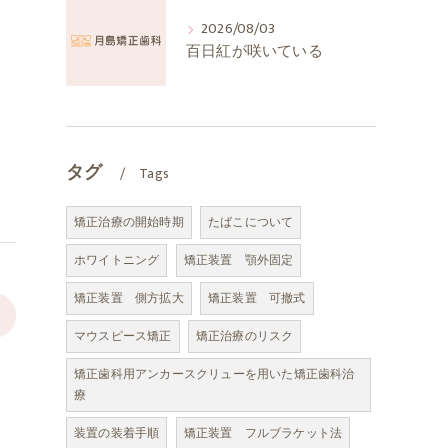
2026/08/03
百日紅が咲いている
タグ
Tags
矯正治療の開始時期
たばこについて
ホワイトニング
矯正装置 顎外固定
矯正装置 側方拡大
矯正装置 可撤式
>
マウスピース矯正
矯正治療のリスク
矯正歯科用アンカースクリューを用いた矯正歯科治
療
装置の装着手順
矯正装置 フルブラケット法