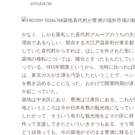
2015/04/30
築地喜代村が豊洲の場外市場の
かなく、しかも落札した喜代村グループのうちの大
理由であるらしい。競合する大江戸温泉村が東京都
していた喜代村からすれば、はしごを外された形に
築地の移転については、随分とすったもんだしてい
っている。1935年開業というから、当時に比べれ
は、東京ガスが土壌を汚染したということで、ベン
を敷き詰めることになった。おかげで開業時期が遅
が起こっていた。
築地は中央区にあり、豊洲は江東区にある。これが
地というところは今や日本有数の観光地になってい
したがって、そういう有力な観光地をよその区に持
作って支援してきたといういきさつもある。そう簡
どう頑張っても、今の築地がそのまま豊洲に移ると