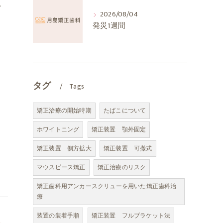
ど
2026/08/04
発災1週間
タグ
Tags
矯正治療の開始時期
たばこについて
ホワイトニング
矯正装置 顎外固定
矯正装置 側方拡大
矯正装置 可撤式
マウスピース矯正
矯正治療のリスク
矯正歯科用アンカースクリューを用いた矯正歯科治
療
装置の装着手順
矯正装置 フルブラケット法