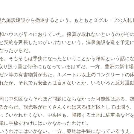
観光施設建設から撤退するという。もともと２グループの入札
和ハウスが早々におりていた。採算が取れないというのがそ
と契約を延長したのがいけないという。温泉施設を造る予定
なったからだ。
る。そもそもは手狭になったということから移転という話に
ば取り扱う量は何倍にもなっているはずだ。一方、豊洲の新市場
ゼン等の有害物質が出た。１メートル以上のコンクリートの
れたが、それでも安全とは言えないとか、いろいろと反対運
同じ中央区ならそれほど問題にならなかった可能性はある。
るからだ。観光客がたくさんくれば来るほど区としては潤う
っていかれたくない。中央区も、隣接する土地に駐車場など
単に手放すわけにはいかなかったわけだ。
いうわけにはいかない。一方、築地は手狭になっているうえ