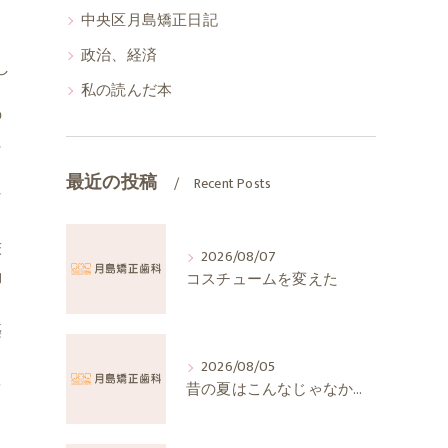
中央区月島矯正日記
政治、経済
し
私の読んだ本
の
に
最近の投稿
Recent Posts
な
床
2026/08/07
動
コスチュームを変えた
築
。
2026/08/05
を
昔の夏はこんなじゃなかったか
、