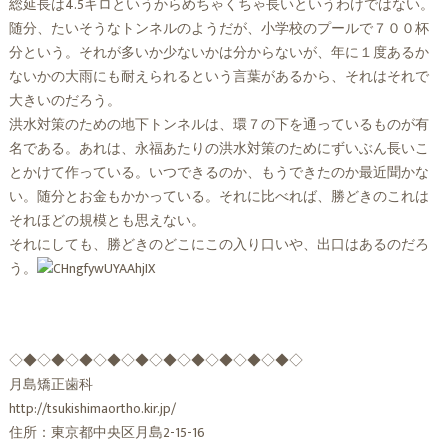
総延長は4.5キロというからめちゃくちゃ長いというわけではない。
随分、たいそうなトンネルのようだが、小学校のプールで７００杯
分という。それが多いか少ないかは分からないが、年に１度あるか
ないかの大雨にも耐えられるという言葉があるから、それはそれで
大きいのだろう。
洪水対策のための地下トンネルは、環７の下を通っているものが有
名である。あれは、永福あたりの洪水対策のためにずいぶん長いこ
とかけて作っている。いつできるのか、もうできたのか最近聞かな
い。随分とお金もかかっている。それに比べれば、勝どきのこれは
それほどの規模とも思えない。
それにしても、勝どきのどこにこの入り口いや、出口はあるのだろ
う。
◇◆◇◆◇◆◇◆◇◆◇◆◇◆◇◆◇◆◇◆◇
月島矯正歯科
http://tsukishimaortho.kir.jp/
住所：東京都中央区月島2-15-16