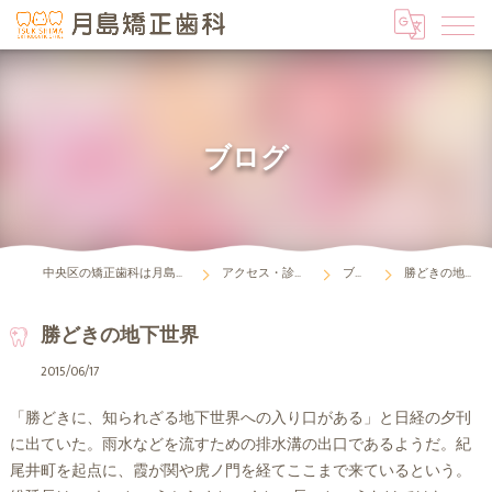
ブログ
中央区の矯正歯科は月島矯正歯科
アクセス・診療時間
ブログ
勝どきの地下世界
勝どきの地下世界
2015/06/17
「勝どきに、知られざる地下世界への入り口がある」と日経の夕刊
に出ていた。雨水などを流すための排水溝の出口であるようだ。紀
尾井町を起点に、霞が関や虎ノ門を経てここまで来ているという。