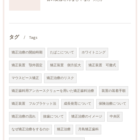
タグ
Tags
矯正治療の開始時期
たばこについて
ホワイトニング
矯正装置 顎外固定
矯正装置 側方拡大
矯正装置 可撤式
マウスピース矯正
矯正治療のリスク
矯正歯科用アンカースクリューを用いた矯正歯科治療
装置の装着手順
矯正装置 フルブラケット法
成長発育について
保険治療について
矯正治療の流れ
抜歯について
矯正治療のイメージ
中央区
なぜ矯正治療をするのか
矯正治療
月島矯正歯科