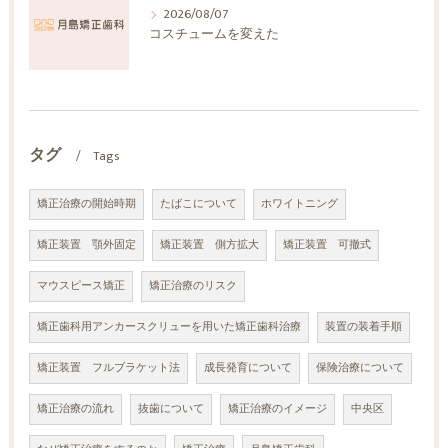
2026/08/07
コスチュームを変えた
タグ
Tags
矯正治療の開始時期
たばこについて
ホワイトニング
矯正装置 顎外固定
矯正装置 側方拡大
矯正装置 可撤式
マウスピース矯正
矯正治療のリスク
矯正歯科用アンカースクリューを用いた矯正歯科治療
装置の装着手順
矯正装置 フルブラケット法
成長発育について
保険治療について
矯正治療の流れ
抜歯について
矯正治療のイメージ
中央区