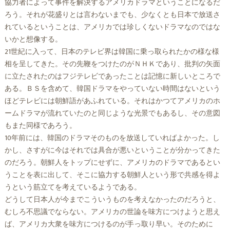
協力者によって事件を解決するアメリカドラマということになるだ
ろう。それが花盛りとは言わないまでも、少なくとも日本で放送さ
れているということは、アメリカでは珍しくないドラマなのではな
いかと想像する。
21世紀に入って、日本のテレビ界は韓国に乗っ取られたかの様な様
相を呈してきた。その先鞭をつけたのがＮＨＫであり、批判の矢面
に立たされたのはフジテレビであったことは記憶に新しいところで
ある。ＢＳを含めて、韓国ドラマをやっていない時間はないという
ほどテレビには朝鮮語があふれている。それはかつてアメリカのホ
ームドラマが流れていたのと同じような光景でもあるし、その意図
もまた同様であろう。
10年前には、韓国のドラマそのものを放送していればよかった。し
かし、さすがに今はそれでは具合が悪いということが分かってきた
のだろう。朝鮮人をトップにせずに、アメリカのドラマであるとい
うことを表に出して、そこに協力する朝鮮人という形で共感を得よ
うという筋立てを考えているようである。
どうして日本人が今までこういうものを考えなかったのだろうと、
むしろ不思議でならない。アメリカの世論を味方につけようと思え
ば、アメリカ大衆を味方につけるのが手っ取り早い。そのために