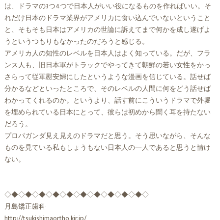
は、ドラマの3つ4つで日本人がいい役になるものを作ればいい。そ
れだけ日本のドラマ業界がアメリカに食い込んでいないということ
と、そもそも日本はアメリカの世論に訴えてまで何かを成し遂げよ
うというつもりもなかったのだろうと感じる。
アメリカ人の知性のレベルを日本人はよく知っている。だが、フラ
ンス人も、旧日本軍がトラックでやってきて朝鮮の若い女性をかっ
さらって従軍慰安婦にしたというような漫画を信じている。話せば
分かるなどといったところで、そのレベルの人間に何をどう話せば
わかってくれるのか。というより、話す前にこういうドラマで外堀
を埋められている日本にとって、彼らは初めから聞く耳を持たない
だろう。
プロパガンダ見え見えのドラマだと思う。そう思いながら、そんな
ものを見ている私もしょうもない日本人の一人であると思うと情け
ない。
◇◆◇◆◇◆◇◆◇◆◇◆◇◆◇◆◇◆◇◆◇
月島矯正歯科
http://tsukishimaortho.kir.jp/