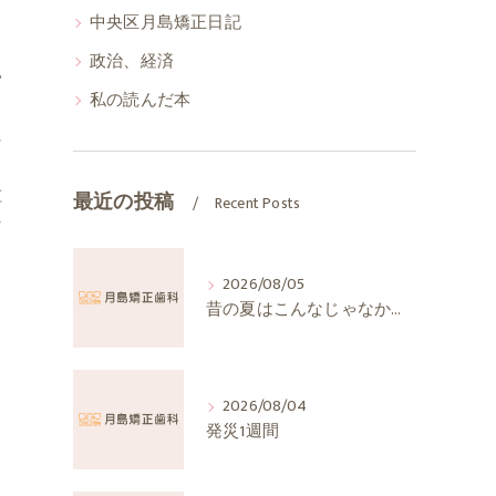
中央区月島矯正日記
政治、経済
い
私の読んだ本
に
粒
最近の投稿
Recent Posts
な
と
2026/08/05
昔の夏はこんなじゃなかったか
2026/08/04
発災1週間