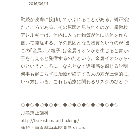
2016/06/11
勤続が皮膚に接触してかぶれることがある。矯正治
たところである。その原因と見られるのが、超微粒
アレルギーは、体内に入った物質が体に抗体を作ら
働いて発症する。その原因となる物質というのが｢
この｢金属ナノ粒子｣は金属イオンから生じると書
子を与えると発症するのだという。金属イオンから
いというところに、なんとなく違和感を感じる説明
何事も起こらずに治療が終了する人の方が圧倒的に
いう方はいる。これも治療に関わるリスクのひとつ
◇◆◇◆◇◆◇◆◇◆◇◆◇◆◇◆◇◆◇◆◇
月島矯正歯科
http://tsukishimaortho.kir.jp/
住所：東京都中央区月島2-15-16