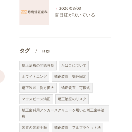
2026/08/03
百日紅が咲いている
タグ
Tags
矯正治療の開始時期
たばこについて
>
ホワイトニング
矯正装置 顎外固定
矯正装置 側方拡大
矯正装置 可撤式
マウスピース矯正
矯正治療のリスク
矯正歯科用アンカースクリューを用いた矯正歯科治
療
装置の装着手順
矯正装置 フルブラケット法