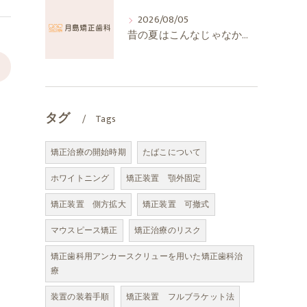
2026/08/05
昔の夏はこんなじゃなかったか
>
タグ
Tags
矯正治療の開始時期
たばこについて
ホワイトニング
矯正装置 顎外固定
矯正装置 側方拡大
矯正装置 可撤式
マウスピース矯正
矯正治療のリスク
矯正歯科用アンカースクリューを用いた矯正歯科治
療
装置の装着手順
矯正装置 フルブラケット法