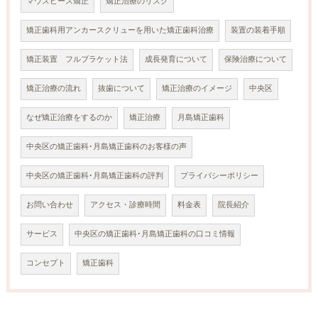
マウスピース矯正
矯正治療のリスク
矯正歯科用アンカースクリューを用いた矯正歯科治療
装置の装着手順
矯正装置 フルブラケット法
成長発育について
保険治療について
矯正治療の流れ
抜歯について
矯正治療のイメージ
中央区
なぜ矯正治療をするのか
矯正治療
月島矯正歯科
中央区の矯正歯科･月島矯正歯科のお客様の声
中央区の矯正歯科･月島矯正歯科の評判
プライバシーポリシー
お問い合わせ
アクセス・診療時間
料金表
院長紹介
サービス
中央区の矯正歯科･月島矯正歯科の口コミ情報
コンセプト
矯正歯科