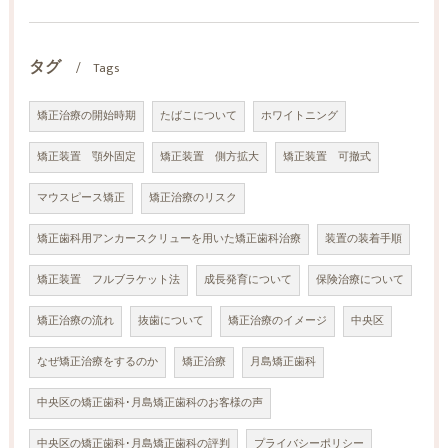
タグ
Tags
矯正治療の開始時期
たばこについて
ホワイトニング
矯正装置 顎外固定
矯正装置 側方拡大
矯正装置 可撤式
マウスピース矯正
矯正治療のリスク
矯正歯科用アンカースクリューを用いた矯正歯科治療
装置の装着手順
矯正装置 フルブラケット法
成長発育について
保険治療について
矯正治療の流れ
抜歯について
矯正治療のイメージ
中央区
なぜ矯正治療をするのか
矯正治療
月島矯正歯科
中央区の矯正歯科･月島矯正歯科のお客様の声
中央区の矯正歯科･月島矯正歯科の評判
プライバシーポリシー