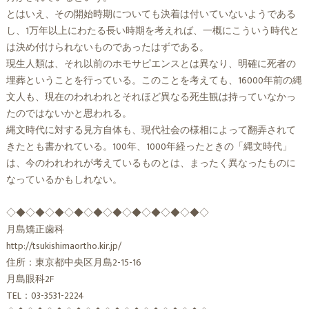
とはいえ、その開始時期についても決着は付いていないようである
し、1万年以上にわたる長い時期を考えれば、一概にこういう時代と
は決め付けられないものであったはずである。
現生人類は、それ以前のホモサピエンスとは異なり、明確に死者の
埋葬ということを行っている。このことを考えても、16000年前の縄
文人も、現在のわれわれとそれほど異なる死生観は持っていなかっ
たのではないかと思われる。
縄文時代に対する見方自体も、現代社会の様相によって翻弄されて
きたとも書かれている。100年、1000年経ったときの「縄文時代」
は、今のわれわれが考えているものとは、まったく異なったものに
なっているかもしれない。
◇◆◇◆◇◆◇◆◇◆◇◆◇◆◇◆◇◆◇◆◇
月島矯正歯科
http://tsukishimaortho.kir.jp/
住所：東京都中央区月島2-15-16
月島眼科2F
TEL：03-3531-2224