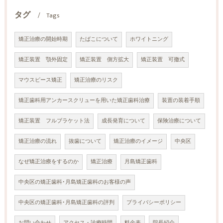
タグ
Tags
矯正治療の開始時期
たばこについて
ホワイトニング
矯正装置 顎外固定
矯正装置 側方拡大
矯正装置 可撤式
マウスピース矯正
矯正治療のリスク
矯正歯科用アンカースクリューを用いた矯正歯科治療
装置の装着手順
矯正装置 フルブラケット法
成長発育について
保険治療について
矯正治療の流れ
抜歯について
矯正治療のイメージ
中央区
なぜ矯正治療をするのか
矯正治療
月島矯正歯科
中央区の矯正歯科･月島矯正歯科のお客様の声
中央区の矯正歯科･月島矯正歯科の評判
プライバシーポリシー