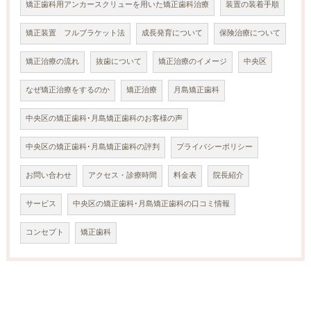
矯正歯科用アンカースクリューを用いた矯正歯科治療
装置の装着手順
矯正装置 フルブラケット法
成長発育について
保険治療について
矯正治療の流れ
抜歯について
矯正治療のイメージ
中央区
なぜ矯正治療をするのか
矯正治療
月島矯正歯科
中央区の矯正歯科･月島矯正歯科のお客様の声
中央区の矯正歯科･月島矯正歯科の評判
プライバシーポリシー
お問い合わせ
アクセス・診療時間
料金表
院長紹介
サービス
中央区の矯正歯科･月島矯正歯科の口コミ情報
コンセプト
矯正歯科