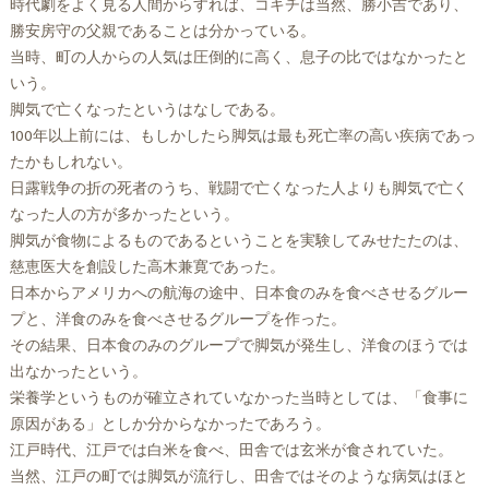
時代劇をよく見る人間からすれば、コキチは当然、勝小吉であり、
勝安房守の父親であることは分かっている。
当時、町の人からの人気は圧倒的に高く、息子の比ではなかったと
いう。
脚気で亡くなったというはなしである。
100年以上前には、もしかしたら脚気は最も死亡率の高い疾病であっ
たかもしれない。
日露戦争の折の死者のうち、戦闘で亡くなった人よりも脚気で亡く
なった人の方が多かったという。
脚気が食物によるものであるということを実験してみせたたのは、
慈恵医大を創設した高木兼寛であった。
日本からアメリカへの航海の途中、日本食のみを食べさせるグルー
プと、洋食のみを食べさせるグループを作った。
その結果、日本食のみのグループで脚気が発生し、洋食のほうでは
出なかったという。
栄養学というものが確立されていなかった当時としては、「食事に
原因がある」としか分からなかったであろう。
江戸時代、江戸では白米を食べ、田舎では玄米が食されていた。
当然、江戸の町では脚気が流行し、田舎ではそのような病気はほと