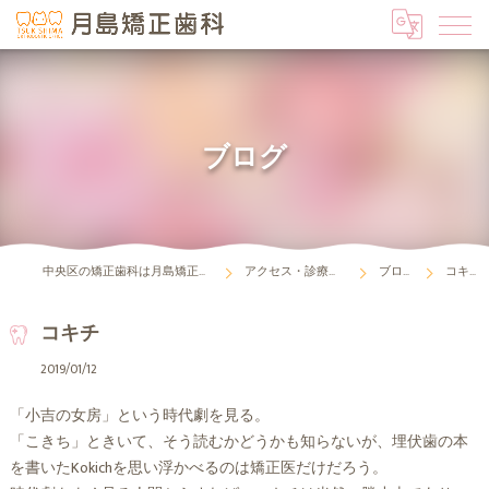
ブログ
中央区の矯正歯科は月島矯正歯科
アクセス・診療時間
ブログ
コキチ
コキチ
2019/01/12
「小吉の女房」という時代劇を見る。
「こきち」ときいて、そう読むかどうかも知らないが、埋伏歯の本
を書いたKokichを思い浮かべるのは矯正医だけだろう。