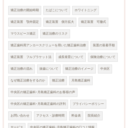
矯正治療の開始時期
たばこについて
ホワイトニング
矯正装置 顎外固定
矯正装置 側方拡大
矯正装置 可撤式
マウスピース矯正
矯正治療のリスク
矯正歯科用アンカースクリューを用いた矯正歯科治療
装置の装着手順
矯正装置 フルブラケット法
成長発育について
保険治療について
矯正治療の流れ
抜歯について
矯正治療のイメージ
中央区
なぜ矯正治療をするのか
矯正治療
月島矯正歯科
中央区の矯正歯科･月島矯正歯科のお客様の声
中央区の矯正歯科･月島矯正歯科の評判
プライバシーポリシー
お問い合わせ
アクセス・診療時間
料金表
院長紹介
サービス
中央区の矯正歯科･月島矯正歯科の口コミ情報