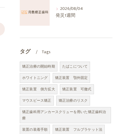
2026/08/04
発災1週間
>
タグ
Tags
矯正治療の開始時期
たばこについて
ホワイトニング
矯正装置 顎外固定
矯正装置 側方拡大
矯正装置 可撤式
マウスピース矯正
矯正治療のリスク
矯正歯科用アンカースクリューを用いた矯正歯科治
療
装置の装着手順
矯正装置 フルブラケット法