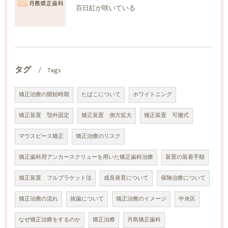
百日紅が咲いている
タグ
Tags
矯正治療の開始時期
たばこについて
ホワイトニング
矯正装置 顎外固定
矯正装置 側方拡大
矯正装置 可撤式
マウスピース矯正
矯正治療のリスク
矯正歯科用アンカースクリューを用いた矯正歯科治療
装置の装着手順
矯正装置 フルブラケット法
成長発育について
保険治療について
矯正治療の流れ
抜歯について
矯正治療のイメージ
中央区
なぜ矯正治療をするのか
矯正治療
月島矯正歯科