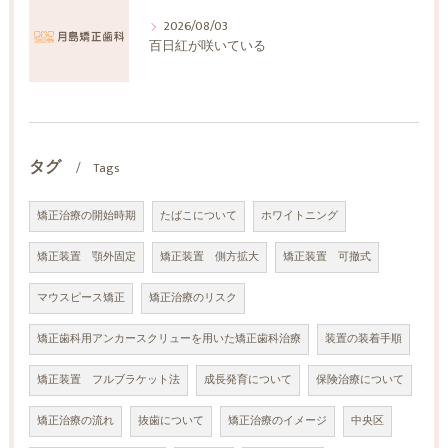
2026/08/03
百日紅が咲いている
タグ
Tags
矯正治療の開始時期
たばこについて
ホワイトニング
矯正装置 顎外固定
矯正装置 側方拡大
矯正装置 可撤式
マウスピース矯正
矯正治療のリスク
矯正歯科用アンカースクリューを用いた矯正歯科治療
装置の装着手順
矯正装置 フルブラケット法
成長発育について
保険治療について
矯正治療の流れ
抜歯について
矯正治療のイメージ
中央区