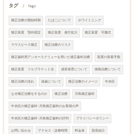
タグ
Tags
矯正治療の開始時期
たばこについて
ホワイトニング
矯正装置 顎外固定
矯正装置 側方拡大
矯正装置 可撤式
マウスピース矯正
矯正治療のリスク
矯正歯科用アンカースクリューを用いた矯正歯科治療
装置の装着手順
矯正装置 フルブラケット法
成長発育について
保険治療について
矯正治療の流れ
抜歯について
矯正治療のイメージ
中央区
なぜ矯正治療をするのか
矯正治療
月島矯正歯科
中央区の矯正歯科･月島矯正歯科のお客様の声
中央区の矯正歯科･月島矯正歯科の評判
プライバシーポリシー
お問い合わせ
アクセス・診療時間
料金表
院長紹介