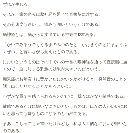
ずれが生じる。
それが、歯の痛みは脳神経を通じて直接脳に達する。
その分速度も速いし、痛みも強いというわけである。
脳神経とは、脳から直接出ている神経で12本ある。
「かいでみるうごくくるまのみつのそと かおきくのどにまようふ
くぜつ」と言いながら覚えたものである。
においというものはその中でいの一番の嗅神経を通って直接脳に届
くので、脳に対する刺激の効果が大きいのだという。
痴呆症のお年寄りに昔かいだにおいをかがせると、突然昔のことを
話し出したりすることがあるという。
わずかな量でも感じられるものだけに、我々はかなり敏感である。
敏感であるだけに嫌いなにおいというものは、ほかの人がいいにお
いと思っても嫌なものになるのも当然である。
まあ、ごちゃごちゃ書いたけれども、私は人工的なにおいが嫌いな
のである。