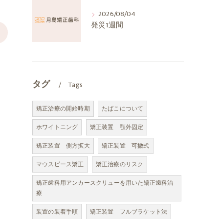
2026/08/04
発災1週間
>
タグ
Tags
矯正治療の開始時期
たばこについて
ホワイトニング
矯正装置 顎外固定
矯正装置 側方拡大
矯正装置 可撤式
マウスピース矯正
矯正治療のリスク
矯正歯科用アンカースクリューを用いた矯正歯科治
療
装置の装着手順
矯正装置 フルブラケット法