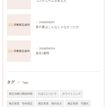
コスチュームを変えた
2026/08/05
昔の夏はこんなじゃなかったか
2026/08/04
発災1週間
タグ
Tags
矯正治療の開始時期
たばこについて
ホワイトニング
矯正装置 顎外固定
矯正装置 側方拡大
矯正装置 可撤式