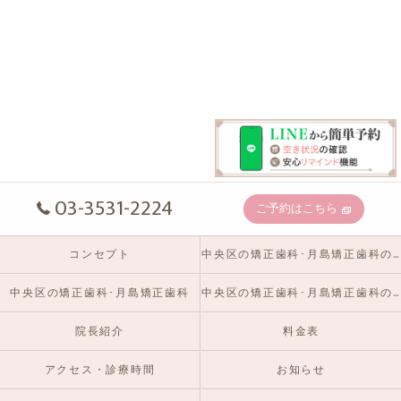
03-3531-2224
ご予約はこちら
コンセプト
中央区の矯正歯科･月島矯正歯科の口コミ情報
中央区の矯正歯科･月島矯正歯科
中央区の矯正歯科･月島矯正歯科のお客様の声
院長紹介
料金表
アクセス・診療時間
お知らせ