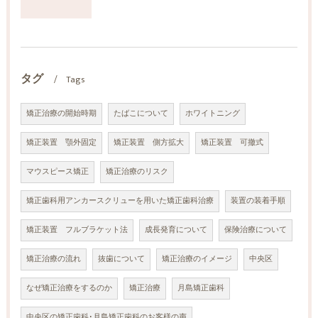
タグ
Tags
矯正治療の開始時期
たばこについて
ホワイトニング
矯正装置 顎外固定
矯正装置 側方拡大
矯正装置 可撤式
マウスピース矯正
矯正治療のリスク
矯正歯科用アンカースクリューを用いた矯正歯科治療
装置の装着手順
矯正装置 フルブラケット法
成長発育について
保険治療について
矯正治療の流れ
抜歯について
矯正治療のイメージ
中央区
なぜ矯正治療をするのか
矯正治療
月島矯正歯科
中央区の矯正歯科･月島矯正歯科のお客様の声