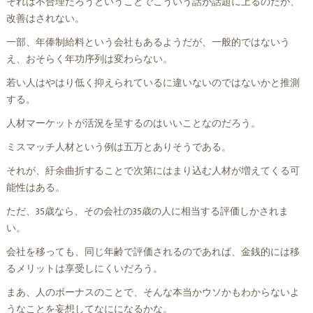
それは不合理だろうということでこういう話が話題に上るのだが、
改善はされない。
一部、年俸制給料という会社もあるようだが、一般的ではないう
え、おそらく年功序列は変わらない。
若い人はやはり低く抑えられているに違いないのではないかと推測
する。
人材マーケットが活況を呈するのはいいことなのだろう。
ミスマッチ人材という例は五万とありそうである。
それが、紆余曲折することで次第にはまり込む人材が増えてくる可
能性はある。
ただ、35歳なら、その会社の35歳の人に相当する評価しかされま
い。
会社を移っても、同じ年齢で評価されるのであれば、金銭的には移
るメリットは享受しにくいだろう。
まあ、人のボーナスのことで、そんな本当かウソかもわからないよ
うなことを妄想してなにになるかな。