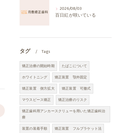
2026/08/03
百日紅が咲いている
タグ
Tags
矯正治療の開始時期
たばこについて
ホワイトニング
矯正装置 顎外固定
矯正装置 側方拡大
矯正装置 可撤式
マウスピース矯正
矯正治療のリスク
>
矯正歯科用アンカースクリューを用いた矯正歯科治
療
装置の装着手順
矯正装置 フルブラケット法