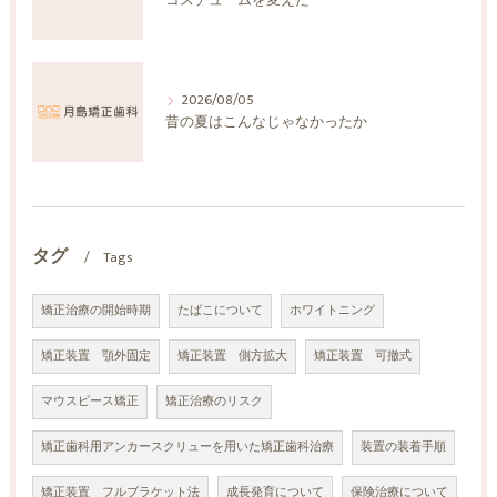
コスチュームを変えた
2026/08/05
昔の夏はこんなじゃなかったか
タグ
Tags
矯正治療の開始時期
たばこについて
ホワイトニング
矯正装置 顎外固定
矯正装置 側方拡大
矯正装置 可撤式
マウスピース矯正
矯正治療のリスク
矯正歯科用アンカースクリューを用いた矯正歯科治療
装置の装着手順
矯正装置 フルブラケット法
成長発育について
保険治療について